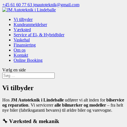
+45 61 60 77 63
jmautoteknik@gmail.com
Vi tilbyder
Kundeanmeldelser
Værksted
Service af El- & Hybridbiler
Vaskehal
Finansiering
Om os
Kontakt
Online Booking
Vælg en side
Vi tilbyder
Hos
JM Autoteknik i Lindeballe
udfører vi alt inden for
bilservice
og reparation
. Vi servicerer
alle bilmærker og modeller
– fra helt
nye biler (fabriksgaranti bevares) til ældre biler og varevogne.
🔧 Værksted & mekanik