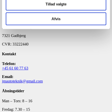
Tillad valgte
🔧 Montering af
ekstraudstyr
(træk, bakkamera, sensorer)
JM Autoteknik
Afvis
Bredsten Landevej 58
7321 Gadbjerg
CVR: 33222440
Kontakt
Telefon:
+45 61 60 77 63
Email:
jmautoteknik@gmail.com
Åbningstider
Man – Tors: 8 – 16
Fredag: 7.30 – 15