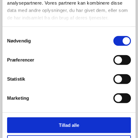
analysepartnere. Vores partnere kan kombinere disse
🛞 Hjulskift & dæksalg
data med andre oplysninger, du har givet dem, eller som
de har indsamlet fra din brug af deres tjenester.
🎯
3D sporing / 4-hjulsudmåling
📦
Dækhotel
– korrekt opbevaring hele året
Samtykkevalg
Nødvendig
⚖️ Afbalancering & montering
❄️ Aircondition & klima
Præferencer
❄️
A/C-service & påfyldning
Statistik
🔍
Tæthedstest & fejlfinding
🌀 Kompressor & klimaanlægs-reparation
Marketing
📋 Syn & skader
✅
Klargøring til syn
Tillad alle
🪟
Rudeskift & forsikringsskader