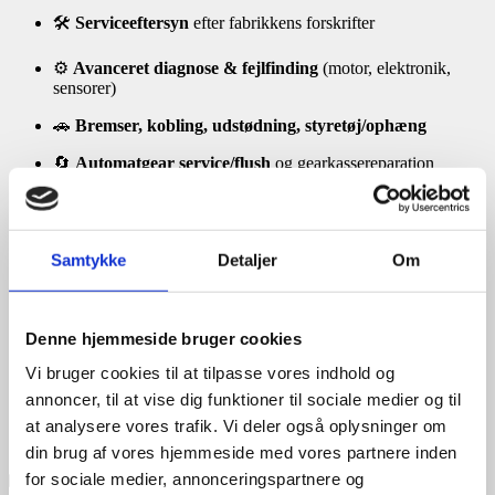
🛠️
Serviceeftersyn
efter fabrikkens forskrifter
⚙️
Avanceret diagnose & fejlfinding
(motor, elektronik,
sensorer)
🚗
Bremser, kobling, udstødning, styretøj/ophæng
🔄
Automatgear service/flush
og gearkassereparation
🛢️ Olieservice & filterskift
⚡ El- & hybridbiler
Samtykke
Detaljer
Om
🔋
Batteritest & SoH-måling
Denne hjemmeside bruger cookies
⚡
Service & reparation af højspændingssystemer
Vi bruger cookies til at tilpasse vores indhold og
🖥️
Softwareopdatering & kodning
annoncer, til at vise dig funktioner til sociale medier og til
at analysere vores trafik. Vi deler også oplysninger om
🚙 Specialist i
el- & hybridservice
– garantien bevares
din brug af vores hjemmeside med vores partnere inden
for sociale medier, annonceringspartnere og
🛞 Dæk & hjul